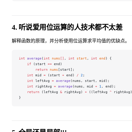
4. 听说爱用位运算的人技术都不太差
解释函数的原理，并分析使用位运算求平均值的优缺点。
int
 average
(
int
 nums
[]
, 
int
 start
, 
int
 end
) {
    if
 (start 
==
 end)
        return
 nums
[start];
    int
 mid 
=
 (start 
+
 end) 
/
 2
;
    int
 leftAvg 
=
 average
(nums, start, mid);
    int
 rightAvg 
=
 average
(nums, mid 
+
 1
, end);
    return
 (leftAvg 
&
 rightAvg) 
+
 ((leftAvg 
^
 rightAvg
}