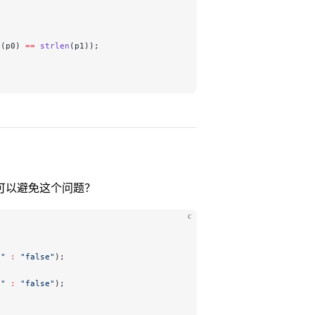
;
n
(p0) 
==
 strlen
(p1));
可以避免这个问题？
c
e"
 :
 "false"
);
e"
 :
 "false"
);