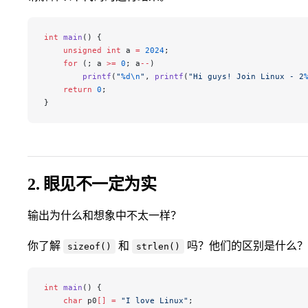
int
 main
() {
    unsigned
 int
 a 
=
 2024
;
    for
 (; a 
>=
 0
; a
--
)
        printf
(
"
%d\n
"
, 
printf
(
"Hi guys! Join Linux - 2
    return
 0
;
}
2. 眼见不一定为实
输出为什么和想象中不太一样？
你了解
和
吗？他们的区别是什么？
sizeof()
strlen()
int
 main
() {
    char
 p0
[]
 =
 "I love Linux"
;