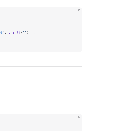
c
%d
"
, 
printf
(
""
)));
c