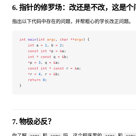
6. 指针的修罗场：改还是不改，这是个
指出以下代码中存在的问题，并帮粗心的学长改正问题。
int
 main
(
int
 argc
, 
char
 **
argv
) {
    int
 a 
=
 1
, b 
=
 2
;
    const
 int
 *
p 
=
 &
a;
    int
 *
 const
 q 
=
 &
b;
    *
p 
=
 3
, q 
=
 &
a;
    const
 int
 *
 const
 r 
=
 &
a;
    *
r 
=
 4
, r 
=
 &
b;
    return
 0
;
}
7. 物极必反？
你了解
和
吗，这个程序里的
和
argc
argv
argc
argv