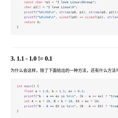
    const
 char
 *
p1 
=
 "I love Linux
\0
Group"
;
    char
 p2
[]
 =
 "I love Linux
\0
"
;
    printf
(
"
%d\n%d\n
"
, 
strcmp
(p0, p1), 
strcmp
(p0, p2))
    printf
(
"
%d\n%d\n
"
, 
sizeof
(p0) 
==
 sizeof
(p1), 
strle
    return
 0
;
}
3. 1.1 - 1.0 != 0.1
为什么会这样，除了下面给出的一种方法，还有什么方法
int
 main
() {
    float
 a 
=
 1.0
, b 
=
 1.1
, ex 
=
 0.1
;
    printf
(
"b - a == ex is 
%s\n
"
, (b 
-
 a 
==
 ex) 
?
 "tru
    int
 A 
=
 a 
*
 10
, B 
=
 b 
*
 10
, EX 
=
 ex 
*
 10
;
    printf
(
"B - A == EX is 
%s\n
"
, (B 
-
 A 
==
 EX) 
?
 "tru
}