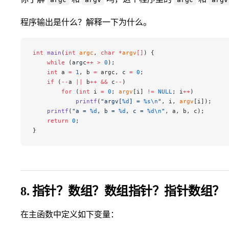
程序输出是什么？解释一下为什么。
int
 main
(
int
 argc
, 
char
 *
argv
[]
) {
    while
 (argc
++
 >
 0
);
    int
 a 
=
 1
, b 
=
 argc, c 
=
 0
;
    if
 (
--
a 
||
 b
++
 &&
 c
--
)
        for
 (
int
 i 
=
 0
; 
argv
[i] 
!=
 NULL
; i
++
)
            printf
(
"argv[
%d
] = 
%s\n
"
, i, 
argv
[i]);
    printf
(
"a = 
%d
, b = 
%d
, c = 
%d\n
"
, a, b, c);
    return
 0
;
}
8. 指针？数组？数组指针？指针数组？
在主函数中定义如下变量：