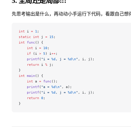
5. 全局还是局部!!!
先思考输出是什么，再动动小手运行下代码，看跟自己想得结
int
 i 
=
 1
;
static
 int
 j 
=
 15
;
int
 func
() {
    int
 i 
=
 10
;
    if
 (i 
>
 5
) i
++
;
    printf
(
"i = 
%d
, j = 
%d\n
"
, i, j);
    return
 i 
%
 j;
}
int
 main
() {
    int
 a 
=
 func
();
    printf
(
"a = 
%d\n
"
, a);
    printf
(
"i = 
%d
, j = 
%d\n
"
, i, j);
    return
 0
;
}