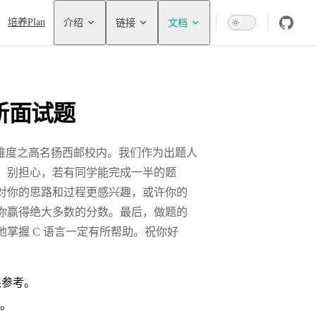
tion
培养Plan
介绍
链接
文档
纳新面试题
题以难度之高名扬西邮校内。我们作为出题人
。别担心，若有同学能完成一半的题
对你的思路和过程更感兴趣，或许你的
你赢得绝大多数的分数。最后，做题的
掌握 C 语言一定有所帮助。祝你好
限参考。
。