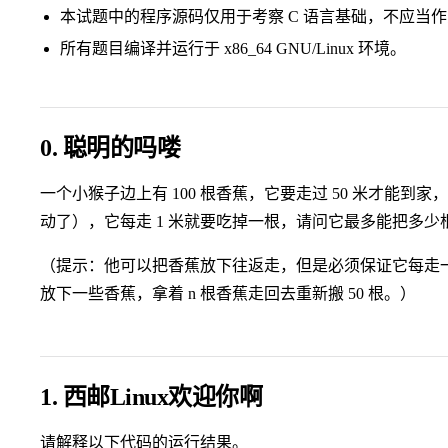
本试题中的程序源码仅用于考察 C 语言基础，不应当作
所有题目编译并运行于 x86_64 GNU/Linux 环境。
0. 聪明的吗喽
一个小猴子边上有 100 根香蕉，它要走过 50 米才能到家
动了），它每走 1 米就要吃掉一根，请问它最多能把多少
（提示：他可以把香蕉放下往返走，但是必须保证它每走一
放下一些香蕉，拿着 n 根香蕉走回去重新搬 50 根。）
1. 西邮Linux欢迎你啊
请解释以下代码的运行结果。