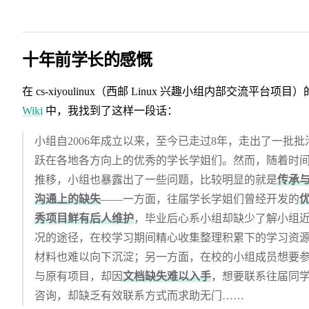
十年前学长的感慨
在 cs-xiyoulinux（西邮 Linux 兴趣小组内部交流平台项目）
Wiki
中，我找到了这样一段话：
小组自2006年成立以来，至今已走过8年，走出了一批批
跃在各地各方向上的优秀的学长学姐们。然而，随着时
推移，小组也暴露出了一些问题，比较明显的就是
传承
沟通上的缺失
——一方面，往届学长学姐们曾经开发的
秀项目鲜有后人维护
，毕业后心系小组却缺少了解小组
况的途径，在校学习期间精心收集整理积累下的学习资
材料也难以向下沉淀；另一方面，在校的小组成员想要
与原有项目，却因
文档缺失难以入手
，想要联系往届同
咨询，却缺乏有效联系方式而求助无门……