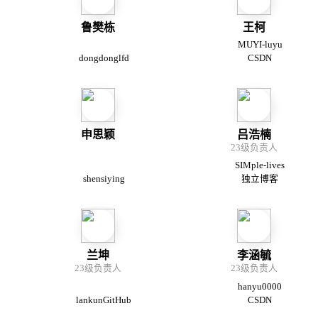
鲁樊栋
王柯
MUYI-luyu
dongdonglfd
CSDN
申思颖
吕浩楠
23级负责人
SIMple-lives
shensiying
独立博客
兰坤
李涵毓
23级负责人
23级负责人
hanyu0000
lankunGitHub
CSDN