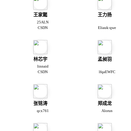
王家懿
王力扬
25ALN
CSDN
Eliauk-qwe
林芯宇
孟昶羽
linnaid
CSDN
lfqaEWFC
张铭涛
郑成龙
qcx761
Alorun