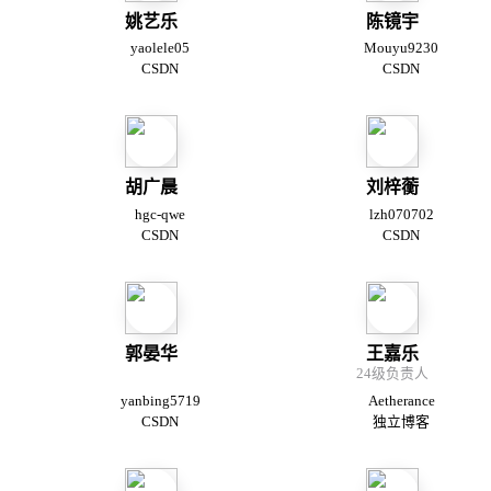
姚艺乐
陈镜宇
yaolele05
Mouyu9230
CSDN
CSDN
胡广晨
刘梓蘅
hgc-qwe
lzh070702
CSDN
CSDN
郭晏华
王嘉乐
24级负责人
yanbing5719
Aetherance
CSDN
独立博客