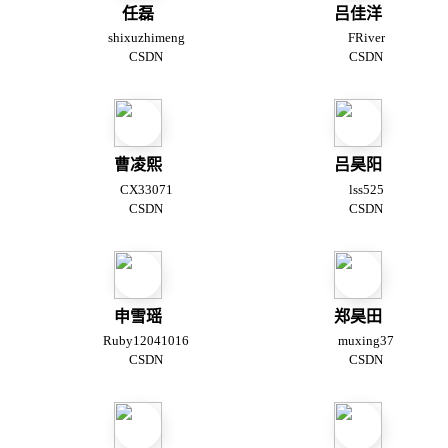
任磊
吕佳洋
shixuzhimeng
FRiver
CSDN
CSDN
曹凌熙
吕昊阳
CX33071
lss525
CSDN
CSDN
申雪瑶
郑昊田
Ruby12041016
muxing37
CSDN
CSDN