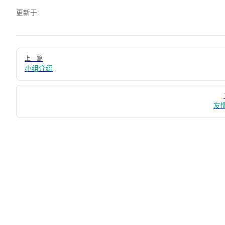
更新于:
Pager
上一篇
小组介绍
友